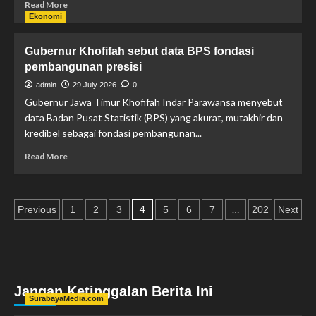
Read More
Ekonomi
Gubernur Khofifah sebut data BPS fondasi
pembangunan presisi
admin
29 July 2026
0
Gubernur Jawa Timur Khofifah Indar Parawansa menyebut
data Badan Pusat Statistik (BPS) yang akurat, mutakhir dan
kredibel sebagai fondasi pembangunan...
Read More
4
…
Previous
1
2
3
5
6
7
202
Next
Jangan Ketinggalan Berita Ini
SurabayaMedia.com