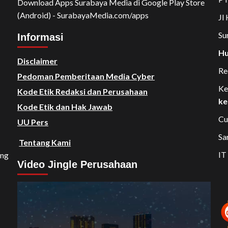
Download Apps Surabaya Media di Google Play Store
(Android) - SurabayaMedia.com/apps
Jl
Su
Informasi
Hu
Disclaimer
Re
Pedoman Pemberitaan Media Cyber
Ke
Kode Etik Redaksi dan Perusahaan
ke
Kode Etik dan Hak Jawab
Cu
UU Pers
Sa
Tentang Kami
IT
ang
Video Jingle Perusahaan
Video
Player