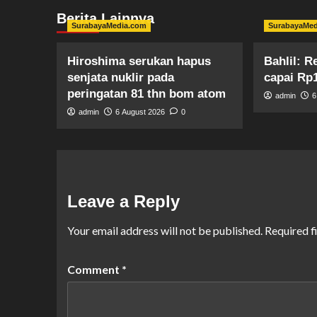
Berita Lainnya
SurabayaMedia.com
SurabayaMe
Hiroshima serukan hapus
Bahlil: 
senjata nuklir pada
capai Rp1
peringatan 81 thn bom atom
admin
6
admin
6 August 2026
0
Leave a Reply
Your email address will not be published.
Required f
Comment
*