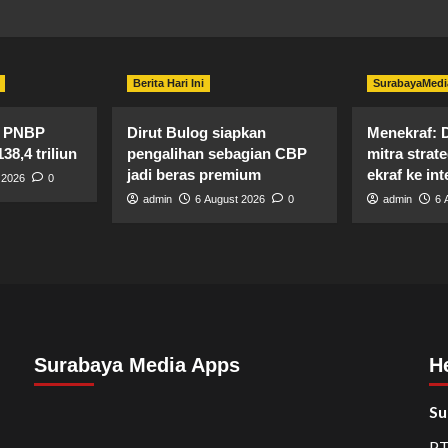
Berita Hari Ini
SurabayaMedi
si PNBP
Dirut Bulog siapkan
Menekraf: D
8,4 triliun
pengalihan sebagian CBP
mitra strat
jadi beras premium
ekraf ke in
 2026
0
admin
6 August 2026
0
admin
6 
Surabaya Media Apps
H
Su
PT