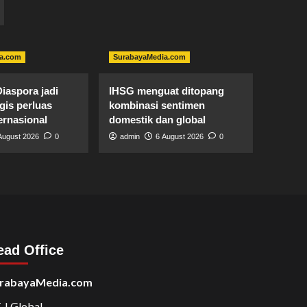
a.com
SurabayaMedia.com
iaspora jadi
IHSG menguat ditopang
egis perluas
kombinasi sentimen
ternasional
domestik dan global
August 2026
0
admin
6 August 2026
0
ead Office
rabayaMedia.com
 J Global