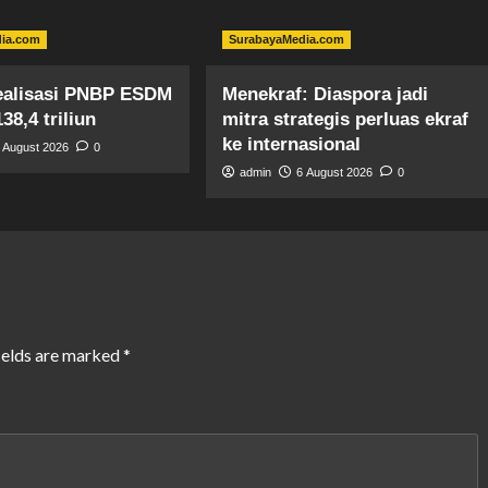
dia.com
SurabayaMedia.com
Realisasi PNBP ESDM
Menekraf: Diaspora jadi
38,4 triliun
mitra strategis perluas ekraf
ke internasional
 August 2026
0
admin
6 August 2026
0
ields are marked
*