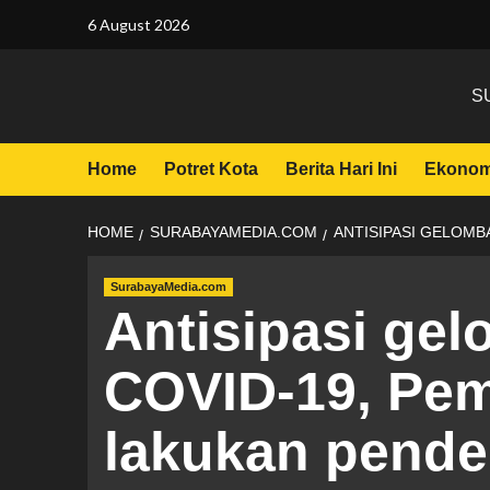
6 August 2026
S
Home
Potret Kota
Berita Hari Ini
Ekonom
HOME
SURABAYAMEDIA.COM
ANTISIPASI GELOMB
SurabayaMedia.com
Antisipasi ge
COVID-19, Pe
lakukan pende