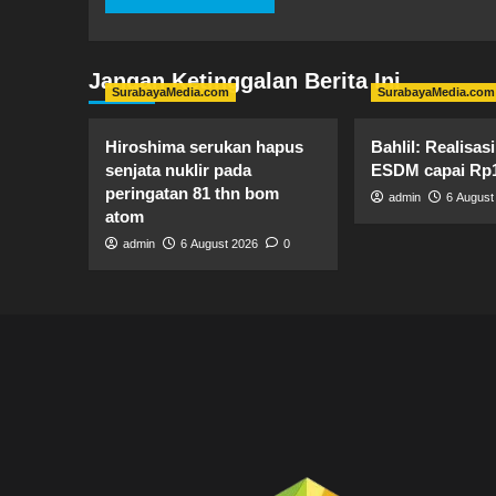
Jangan Ketinggalan Berita Ini
SurabayaMedia.com
SurabayaMedia.com
Hiroshima serukan hapus
Bahlil: Realisa
senjata nuklir pada
ESDM capai Rp13
peringatan 81 thn bom
admin
6 August
atom
admin
6 August 2026
0