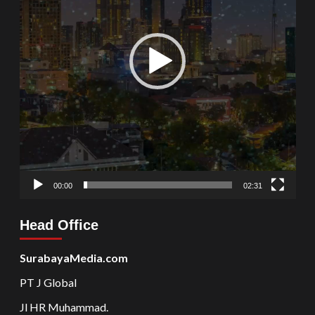
00:00
02:31
Head Office
SurabayaMedia.com
PT J Global
Jl HR Muhammad.