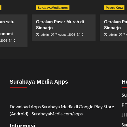
SurabayaMedia.com
Potret Kota
an satu
Gerakan Pasar Murah di
Gerakan Pa
Sidoarjo
Sidoarjo
konomi
admin
7 August 2026
0
admin
7 
 2026
0
Surabaya Media Apps
H
Su
PT
Download Apps Surabaya Media di Google Play Store
(Android) - SurabayaMedia.com/apps
Jl
Su
Informasi