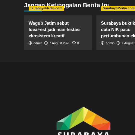
Jangan Ketinggalan Berita Ini
SurabayaMedia.com
SurabayaMedia.com
Wagub Jatim sebut
Surabaya buktik
IdeaFest jadi manifestasi
data NIK pacu
ekosistem kreatif
pertumbuhan e
admin
7 August 2026
0
admin
7 August