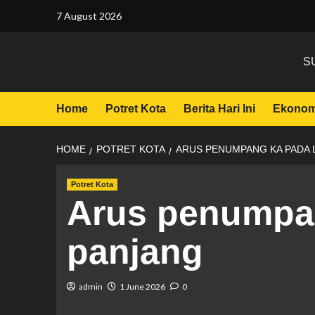
7 August 2026
S
Home
Potret Kota
Berita Hari Ini
Ekonom
HOME
POTRET KOTA
ARUS PENUMPANG KA PADA 
Potret Kota
Arus penumpan
panjang
admin
1 June 2026
0