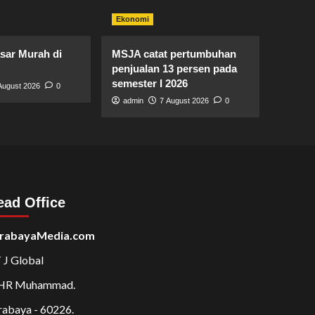
Ekonomi
sar Murah di
MSJA catat pertumbuhan
penjualan 13 persen pada
semester I 2026
August 2026
0
admin
7 August 2026
0
ead Office
rabayaMedia.com
 J Global
 HR Muhammad.
rabaya - 60226.