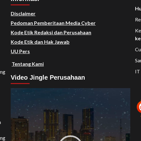
Hu
Disclaimer
Re
Pedoman Pemberitaan Media Cyber
Ke
Kode Etik Redaksi dan Perusahaan
ke
Kode Etik dan Hak Jawab
Cu
UU Pers
Sa
Tentang Kami
IT
ang
Video Jingle Perusahaan
Video
Player
n
ang