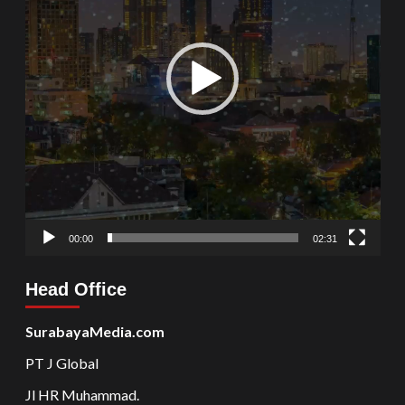
00:00
02:31
Head Office
SurabayaMedia.com
PT J Global
Jl HR Muhammad.