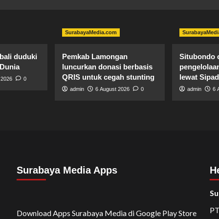
SurabayaMedia.com
SurabayaMedi
bali duduki
Pemkab Lamongan
Situbondo o
 Dunia
luncurkan donasi berbasis
pengelolaan
QRIS untuk cegah stunting
lewat Sipa
 2026
0
admin
6 August 2026
0
admin
6 
Surabaya Media Apps
H
Su
PT
Download Apps Surabaya Media di Google Play Store