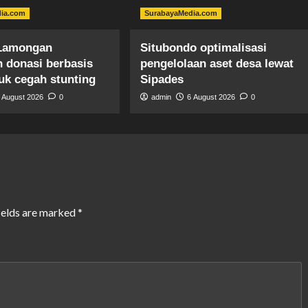
dia.com
SurabayaMedia.com
Lamongan
Situbondo optimalisasi
n donasi berbasis
pengelolaan aset desa lewat
uk cegah stunting
Sipades
 August 2026
0
admin
6 August 2026
0
ields are marked
*