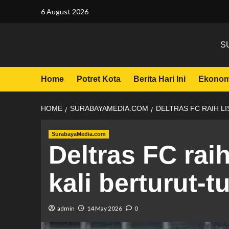
6 August 2026
S
Home
Potret Kota
Berita Hari Ini
Ekonom
HOME
SURABAYAMEDIA.COM
DELTRAS FC RAIH LI
SurabayaMedia.com
Deltras FC raih
kali berturut-t
admin
14 May 2026
0