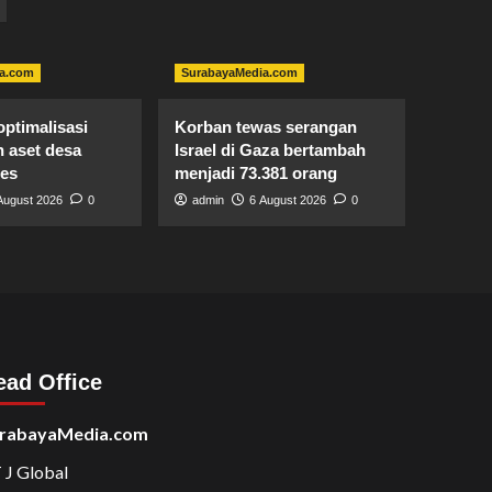
a.com
SurabayaMedia.com
ptimalisasi
Korban tewas serangan
 aset desa
Israel di Gaza bertambah
des
menjadi 73.381 orang
August 2026
0
admin
6 August 2026
0
ead Office
rabayaMedia.com
 J Global