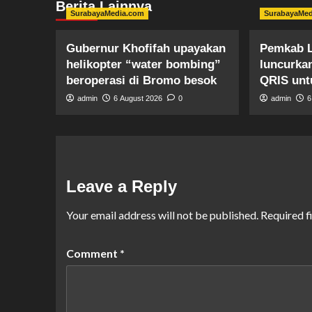
Berita Lainnya
SurabayaMedia.com
SurabayaMe
Gubernur Khofifah upayakan
Pemkab 
helikopter “water bombing”
luncurka
beroperasi di Bromo besok
QRIS unt
admin
6 August 2026
0
admin
6
Leave a Reply
Your email address will not be published.
Required f
Comment
*