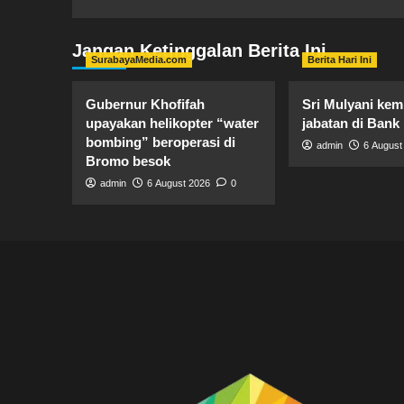
Jangan Ketinggalan Berita Ini
SurabayaMedia.com
Berita Hari Ini
Gubernur Khofifah
Sri Mulyani kem
upayakan helikopter “water
jabatan di Bank
bombing” beroperasi di
admin
6 August
Bromo besok
admin
6 August 2026
0