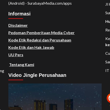
(Android) - SurabayaMedia.com/apps
Jl
Su
Informasi
Hu
Disclaimer
Re
Pedoman Pemberitaan Media Cyber
Ke
Kode Etik Redaksi dan Perusahaan
ke
Kode Etik dan Hak Jawab
Cu
UU Pers
Sa
Tentang Kami
IT
ang
Video Jingle Perusahaan
Video
Player
n