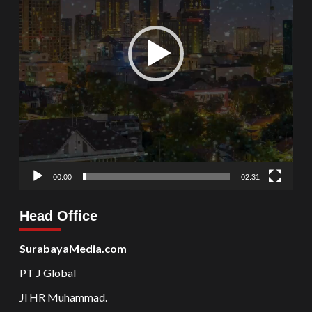
00:00
02:31
Head Office
SurabayaMedia.com
PT J Global
Jl HR Muhammad.