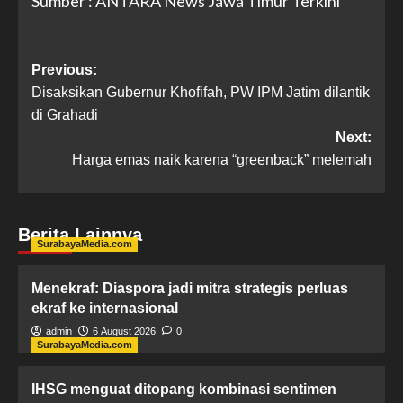
Sumber : ANTARA News Jawa Timur Terkini
Previous:
Disaksikan Gubernur Khofifah, PW IPM Jatim dilantik
di Grahadi
Next:
Harga emas naik karena “greenback” melemah
Berita Lainnya
SurabayaMedia.com
Menekraf: Diaspora jadi mitra strategis perluas
ekraf ke internasional
admin
6 August 2026
0
SurabayaMedia.com
IHSG menguat ditopang kombinasi sentimen