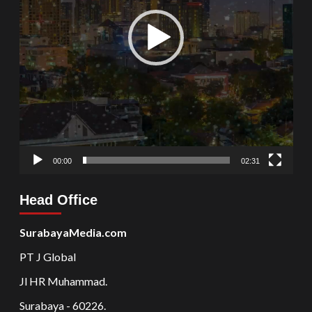
00:00
02:31
Head Office
SurabayaMedia.com
PT J Global
Jl HR Muhammad.
Surabaya - 60226.