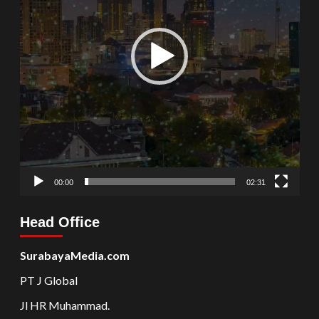
00:00
02:31
Head Office
SurabayaMedia.com
PT J Global
Jl HR Muhammad.