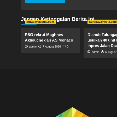
Jangan Ketinggalan Berita Ini
SurabayaMedia.com
SurabayaMedia.com
PSG rekrut Maghnes
Dishub Tulung
Akliouche dari AS Monaco
usulkan 40 unit 
Inpres Jalan Da
admin
7 August 2026
0
admin
6 August