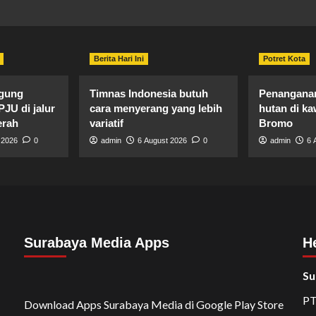
Berita Hari Ini
Potret Kota
agung
Timnas Indonesia butuh
Penanganan
PJU di jalur
cara menyerang yang lebih
hutan di k
erah
variatif
Bromo
 2026
0
admin
6 August 2026
0
admin
6 
Surabaya Media Apps
H
Su
PT
Download Apps Surabaya Media di Google Play Store