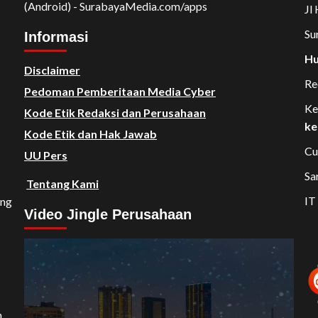
(Android) - SurabayaMedia.com/apps
Jl
Su
Informasi
Hu
Disclaimer
Re
Pedoman Pemberitaan Media Cyber
Ke
Kode Etik Redaksi dan Perusahaan
ke
Kode Etik dan Hak Jawab
Cu
UU Pers
Sa
Tentang Kami
IT
ang
Video Jingle Perusahaan
Video
Player
n