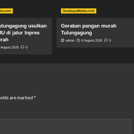
dia.com
SurabayaMedia.com
ulungagung usulkan
Gerakan pangan murah
JU di jalur Inpres
Tulungagung
erah
admin
6 August 2026
0
 August 2026
0
ields are marked
*