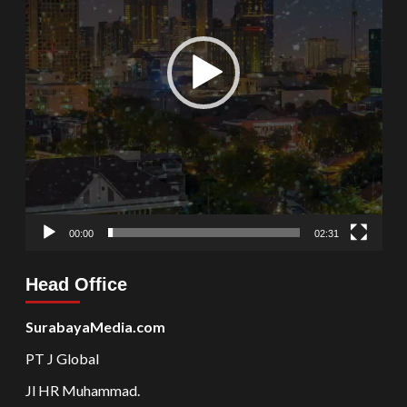
00:00
02:31
Head Office
SurabayaMedia.com
PT J Global
Jl HR Muhammad.