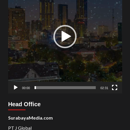
00:00
02:31
Head Office
SurabayaMedia.com
PT J Global