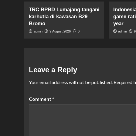
TRC BPBD Lumajang tangani
Indonesia
karhutla di kawasan B29
game rati
Bromo
year
admin
9 August 2026
0
admin
9
Leave a Reply
Your email address will not be published.
Required f
Comment
*