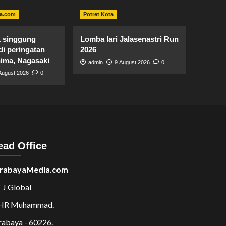
a.com
Potret Kota
k singgung
Lomba lari Jalasenastri Run
i peringatan
2026
ima, Nagasaki
admin
9 August 2026
0
August 2026
0
ead Office
rabayaMedia.com
 J Global
 HR Muhammad.
rabaya - 60226.