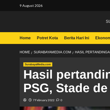
9 August 2026
S
Home
Potret Kota
Berita Hari Ini
Ekonom
HOME
SURABAYAMEDIA.COM
HASIL PERTANDINGAN
SurabayaMedia.com
Hasil pertandi
PSG, Stade de
7 February 2022
0