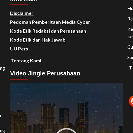
Hu
Disclaimer
Re
Pedoman Pemberitaan Media Cyber
Ke
Kode Etik Redaksi dan Perusahaan
ke
Kode Etik dan Hak Jawab
Cu
UU Pers
Sa
Tentang Kami
IT
ang
Video Jingle Perusahaan
Video
Player
n
ang