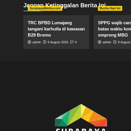
Jangan Ketinggalan Berita Ini
SurabayaMedia.com
Berita Hari Ini
TRC BPBD Lumajang
SPPG wajib ca
tangani karhutla di kawasan
batas waktu kon
B29 Bromo
ompreng MBG
admin
9 August 2026
0
admin
9 August