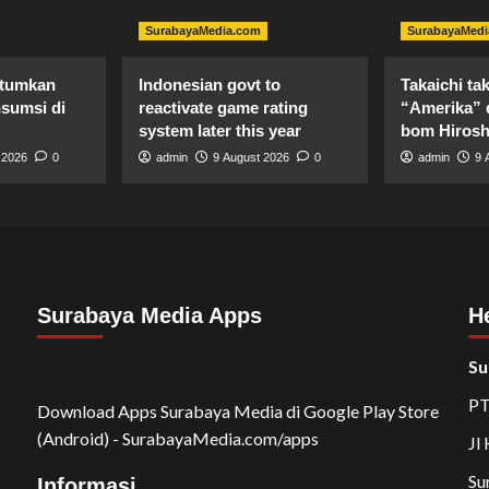
SurabayaMedia.com
SurabayaMedi
ntumkan
Indonesian govt to
Takaichi ta
sumsi di
reactivate game rating
“Amerika” d
system later this year
bom Hirosh
 2026
0
admin
9 August 2026
0
admin
9 
Surabaya Media Apps
H
Su
PT
Download Apps Surabaya Media di Google Play Store
(Android) - SurabayaMedia.com/apps
Jl
Su
Informasi