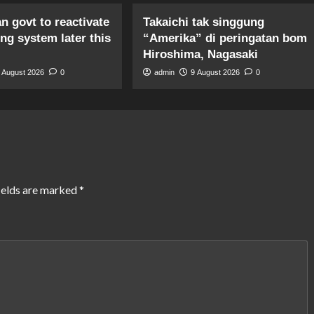
n govt to reactivate
Takaichi tak singgung
ng system later this
“Amerika” di peringatan bom
Hiroshima, Nagasaki
 August 2026
0
admin
9 August 2026
0
ields are marked
*