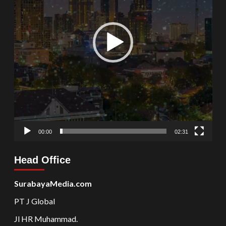
00:00
02:31
Head Office
SurabayaMedia.com
PT J Global
Jl HR Muhammad.