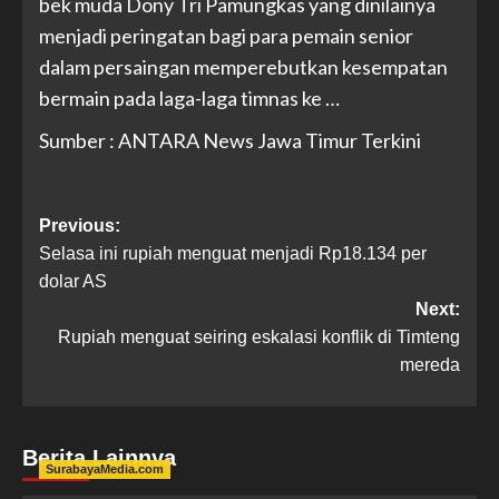
bek muda Dony Tri Pamungkas yang dinilainya
menjadi peringatan bagi para pemain senior
dalam persaingan memperebutkan kesempatan
bermain pada laga-laga timnas ke …
Sumber : ANTARA News Jawa Timur Terkini
Previous:
Selasa ini rupiah menguat menjadi Rp18.134 per
dolar AS
Next:
Rupiah menguat seiring eskalasi konflik di Timteng
mereda
Berita Lainnya
SurabayaMedia.com