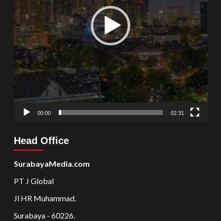
00:00
02:31
Head Office
SurabayaMedia.com
PT J Global
Jl HR Muhammad.
Surabaya - 60226.