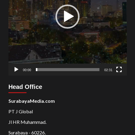
00:00
02:31
Head Office
SurabayaMedia.com
PT J Global
Jl HR Muhammad.
Surabaya - 60226.