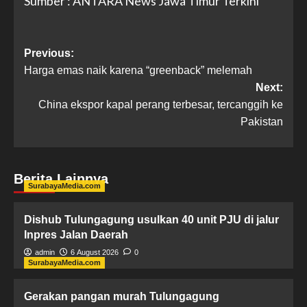
Sumber : ANTARA News Jawa Timur Terkini
Previous:
Harga emas naik karena “greenback” melemah
Next:
China ekspor kapal perang terbesar, tercanggih ke
Pakistan
Berita Lainnya
SurabayaMedia.com
Dishub Tulungagung usulkan 40 unit PJU di jalur
Inpres Jalan Daerah
admin
6 August 2026
0
SurabayaMedia.com
Gerakan pangan murah Tulungagung