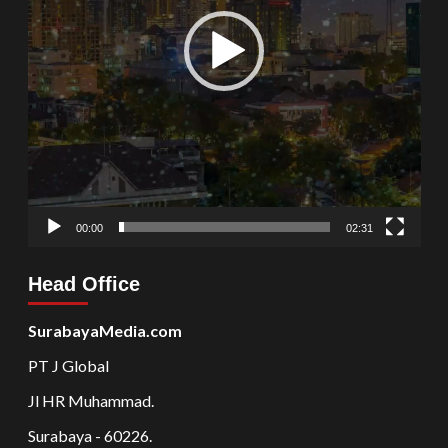
00:00
02:31
Head Office
SurabayaMedia.com
PT J Global
Jl HR Muhammad.
Surabaya - 60226.