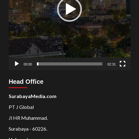
00:00
02:31
Head Office
SurabayaMedia.com
PT J Global
Jl HR Muhammad.
Surabaya - 60226.