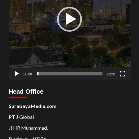
00:00
02:31
Head Office
SurabayaMedia.com
PT J Global
Jl HR Muhammad.
Surabaya - 60226.