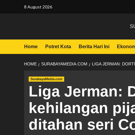
8 August 2026
S
Home
Potret Kota
Berita Hari Ini
Ekonom
HOME
SURABAYAMEDIA.COM
LIGA JERMAN: DORT
SurabayaMedia.com
Liga Jerman: 
kehilangan pij
ditahan seri C