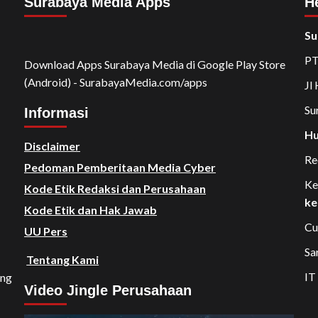
Surabaya Media Apps
H
Su
PT
Download Apps Surabaya Media di Google Play Store
(Android) - SurabayaMedia.com/apps
Jl
Su
Informasi
Hu
Disclaimer
Re
Pedoman Pemberitaan Media Cyber
Ke
Kode Etik Redaksi dan Perusahaan
ke
Kode Etik dan Hak Jawab
Cu
UU Pers
Sa
Tentang Kami
IT
ang
Video Jingle Perusahaan