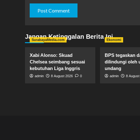
Jangan Ketinggalan Berita Ini
SurabayaMedia.com
Ekonomi
Xabi Alonso: Skuad
BPS tegaskan da
Chelsea seimbang sesuai
dilindungi oleh
kebutuhan Liga Inggris
undang
admin
8 August 2026
0
admin
8 August