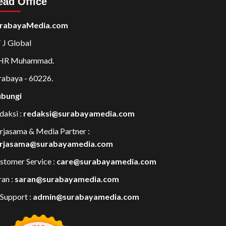
ead Office
rabayaMedia.com
 J Global
 HR Muhammad.
rabaya - 60226.
bungi
daksi :
redaksi@surabayamedia.com
rjasama & Media Partner :
rjasama@surabayamedia.com
stomer Service :
care@surabayamedia.com
ran :
saran@surabayamedia.com
 Support :
admin@surabayamedia.com