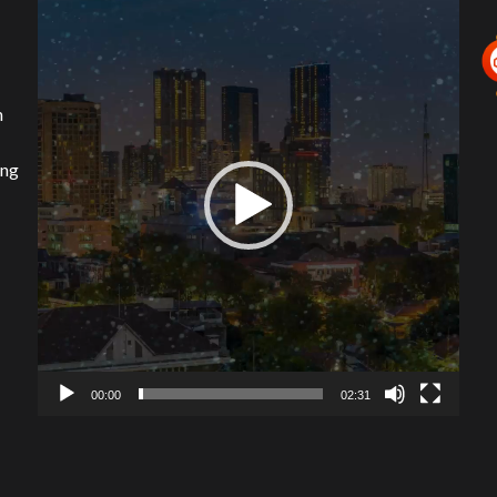
Video
Player
n
ang
00:00
02:31