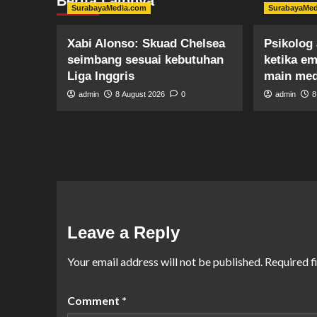
Berita Lainnya
SurabayaMedia.com
SurabayaMe
Xabi Alonso: Skuad Chelsea
Psikolog 
seimbang sesuai kebutuhan
ketika e
Liga Inggris
main me
admin
8 August 2026
0
admin
8
Leave a Reply
Your email address will not be published.
Required f
Comment
*