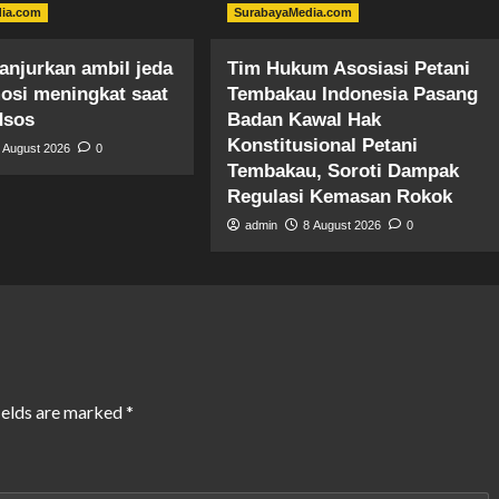
dia.com
SurabayaMedia.com
anjurkan ambil jeda
Tim Hukum ​Asosiasi Petani
mosi meningkat saat
Tembakau Indonesia Pasang
dsos
Badan Kawal Hak
Konstitusional Petani
 August 2026
0
Tembakau, Soroti Dampak
Regulasi Kemasan Rokok
admin
8 August 2026
0
ields are marked
*