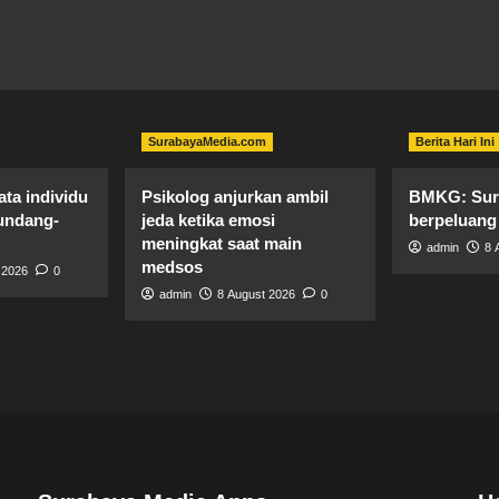
SurabayaMedia.com
Berita Hari Ini
ta individu
Psikolog anjurkan ambil
BMKG: Sura
 undang-
jeda ketika emosi
berpeluang
meningkat saat main
admin
8 
medsos
 2026
0
admin
8 August 2026
0