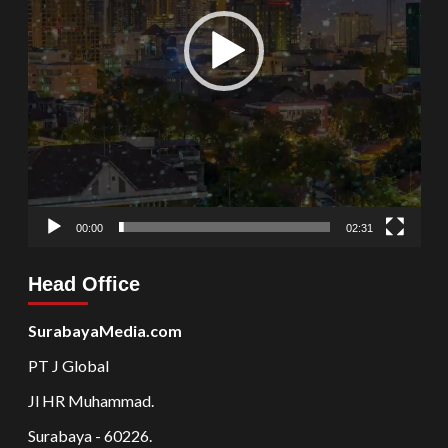
00:00
02:31
Head Office
SurabayaMedia.com
PT J Global
Jl HR Muhammad.
Surabaya - 60226.