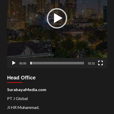
00:00
02:31
Head Office
SurabayaMedia.com
PT J Global
Jl HR Muhammad.