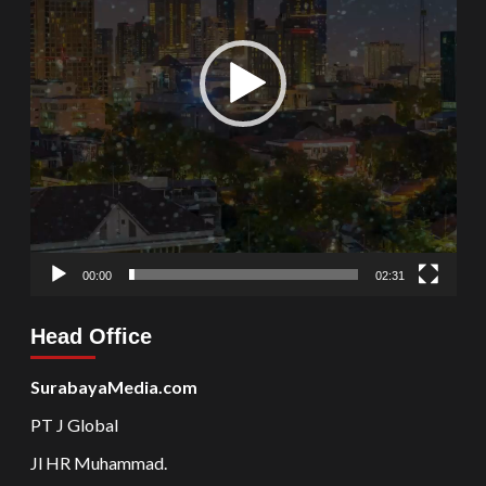
00:00
02:31
Head Office
SurabayaMedia.com
PT J Global
Jl HR Muhammad.