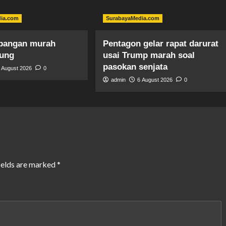
dia.com
SurabayaMedia.com
pangan murah
Pentagon gelar rapat darurat
gung
usai Trump marah soal
pasokan senjata
 August 2026
0
admin
6 August 2026
0
ields are marked
*