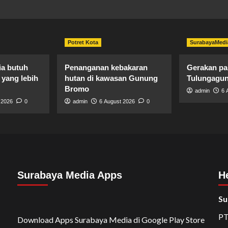
Potret Kota
SurabayaMedi
ia butuh
Penanganan kebakaran
Gerakan p
yang lebih
hutan di kawasan Gunung
Tulungagu
Bromo
admin
6 
 2026
0
admin
6 August 2026
0
Surabaya Media Apps
H
Su
PT
Download Apps Surabaya Media di Google Play Store