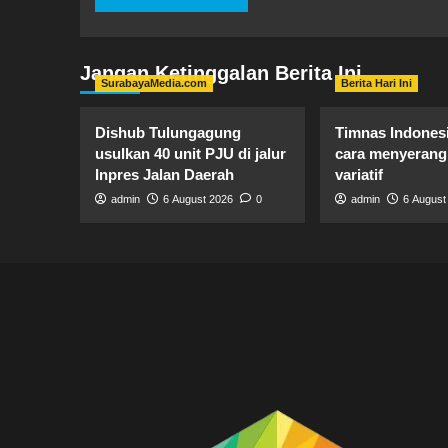
Jangan Ketinggalan Berita Ini
SurabayaMedia.com
Berita Hari Ini
Dishub Tulungagung
Timnas Indones
usulkan 40 unit PJU di jalur
cara menyerang 
Inpres Jalan Daerah
variatif
admin
6 August 2026
0
admin
6 August