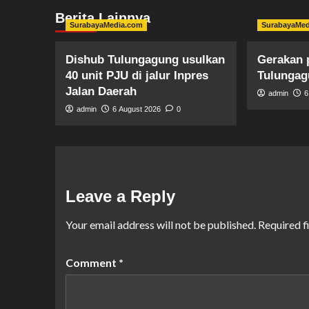
Berita Lainnya
SurabayaMedia.com
SurabayaMe
Dishub Tulungagung usulkan
Gerakan 
40 unit PJU di jalur Inpres
Tulunga
Jalan Daerah
admin
6
admin
6 August 2026
0
Leave a Reply
Your email address will not be published.
Required f
Comment
*