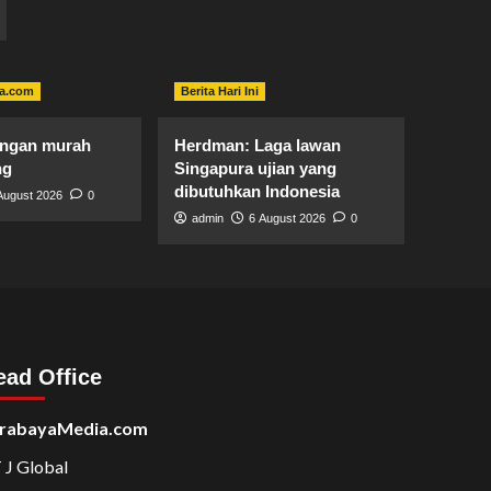
a.com
Berita Hari Ini
angan murah
Herdman: Laga lawan
ng
Singapura ujian yang
dibutuhkan Indonesia
August 2026
0
admin
6 August 2026
0
ead Office
rabayaMedia.com
 J Global