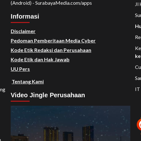
(Android) - SurabayaMedia.com/apps
Jl
Su
Informasi
Hu
Disclaimer
Re
Pedoman Pemberitaan Media Cyber
Ke
Kode Etik Redaksi dan Perusahaan
ke
Kode Etik dan Hak Jawab
Cu
UU Pers
Sa
Tentang Kami
IT
ang
Video Jingle Perusahaan
Video
Player
n