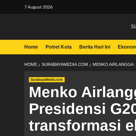
7 August 2026
S
Home
Potret Kota
Berita Hari Ini
Ekonom
HOME
SURABAYAMEDIA.COM
MENKO AIRLANGGA 
SurabayaMedia.com
Menko Airlang
Presidensi G2
transformasi 