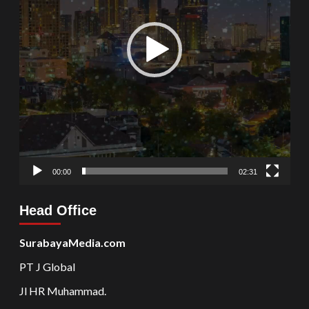
00:00
02:31
Head Office
SurabayaMedia.com
PT J Global
Jl HR Muhammad.