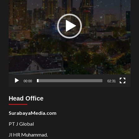
00:00
02:31
Head Office
SurabayaMedia.com
PT J Global
Jl HR Muhammad.