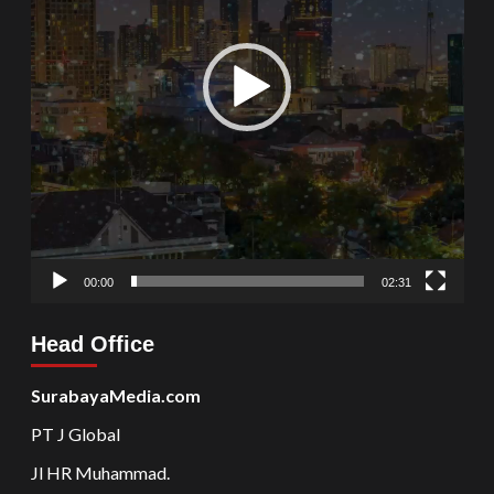
00:00
02:31
Head Office
SurabayaMedia.com
PT J Global
Jl HR Muhammad.