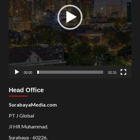
00:00
02:31
Head Office
SurabayaMedia.com
PT J Global
Jl HR Muhammad.
Surabaya - 60226.