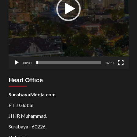
00:00
02:31
Head Office
SurabayaMedia.com
PT J Global
Jl HR Muhammad.
Surabaya - 60226.