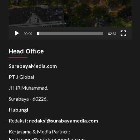
00:00
02:31
Head Office
SurabayaMedia.com
PT J Global
Jl HR Muhammad.
Surabaya - 60226.
Hubungi
Redaksi :
redaksi@surabayamedia.com
Kerjasama & Media Partner :
kerjasama@surabayamedia.com