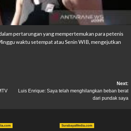
as dalam pertarungan yang mempertemukan para petenis
, Minggu waktu setempat atau Senin WIB, mengejutkan
Next:
 MTV
Luis Enrique: Saya telah menghilangkan beban berat
dari pundak saya
dia.com
SurabayaMedia.com