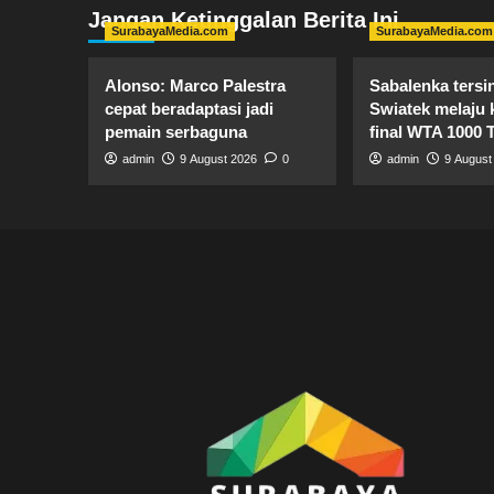
Jangan Ketinggalan Berita Ini
SurabayaMedia.com
SurabayaMedia.com
Alonso: Marco Palestra
Sabalenka tersin
cepat beradaptasi jadi
Swiatek melaju 
pemain serbaguna
final WTA 1000 
admin
9 August 2026
0
admin
9 August