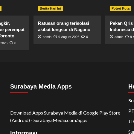
Berita Hari Ini
Potret Kota
gkir,
Ratusan orang terisolasi
Pekan Qris
ke perempat
akibat longsor di Nagano
Indonesia d
Toronto
admin
9 August 2026
0
admin
9 
 2026
0
Surabaya Media Apps
H
Su
PT
Download Apps Surabaya Media di Google Play Store
(Android) - SurabayaMedia.com/apps
Jl
Su
Informasi