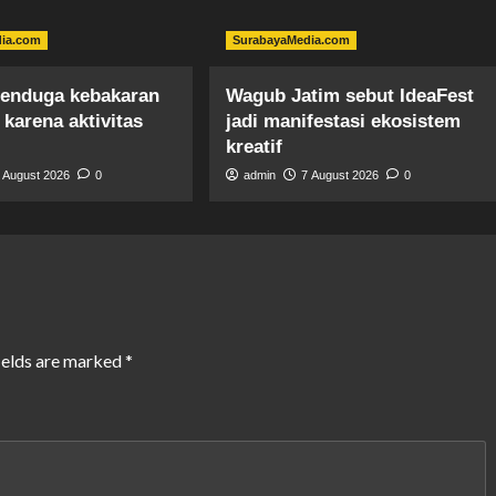
dia.com
SurabayaMedia.com
enduga kebakaran
Wagub Jatim sebut IdeaFest
karena aktivitas
jadi manifestasi ekosistem
kreatif
 August 2026
0
admin
7 August 2026
0
ields are marked
*