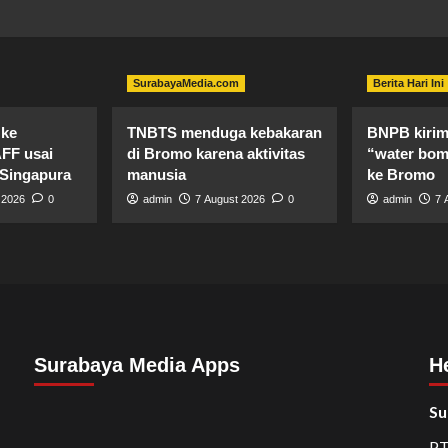
SurabayaMedia.com
Berita Hari Ini
 ke
TNBTS menduga kebakaran
BNPB kirim 
AFF usai
di Bromo karena aktivitas
“water bom
 Singapura
manusia
ke Bromo
 2026
0
admin
7 August 2026
0
admin
7 
Surabaya Media Apps
H
Su
PT