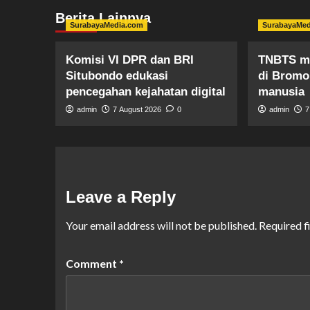
Berita Lainnya
SurabayaMedia.com
SurabayaMe
Komisi VI DPR dan BRI
TNBTS m
Situbondo edukasi
di Bromo 
pencegahan kejahatan digital
manusia
admin
7 August 2026
0
admin
7
Leave a Reply
Your email address will not be published.
Required f
Comment
*