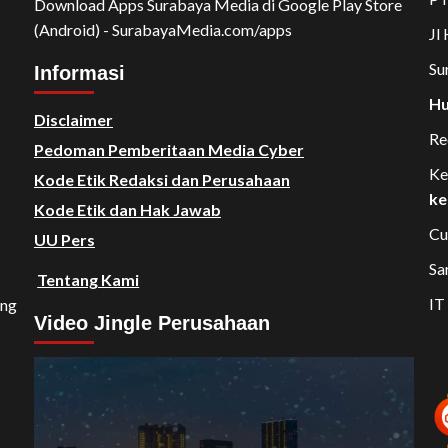
Download Apps Surabaya Media di Google Play Store
(Android) - SurabayaMedia.com/apps
Jl
Su
Informasi
Hu
Disclaimer
Re
Pedoman Pemberitaan Media Cyber
Ke
Kode Etik Redaksi dan Perusahaan
ke
Kode Etik dan Hak Jawab
Cu
UU Pers
Sa
Tentang Kami
IT
ang
Video Jingle Perusahaan
Video
Player