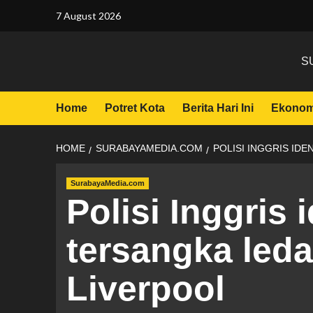
7 August 2026
S
Home
Potret Kota
Berita Hari Ini
Ekonom
HOME
SURABAYAMEDIA.COM
POLISI INGGRIS IDE
SurabayaMedia.com
Polisi Inggris i
tersangka leda
Liverpool