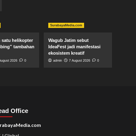
SurabayaMedia.com
satu helikopter
Wagub Jatim sebut
bing” tambahan
IdeaFest jadi manifestasi
ekosistem kreatif
August 2026
0
admin
7 August 2026
0
ead Office
rabayaMedia.com
 J Global