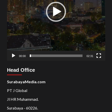
00:00
02:31
Head Office
SurabayaMedia.com
PT J Global
Jl HR Muhammad.
Surabaya - 60226.