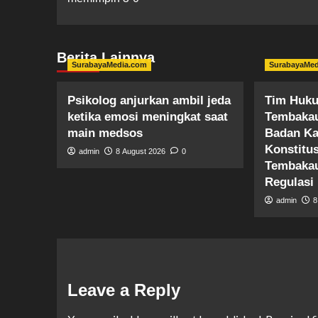
Berita Lainnya
SurabayaMedia.com
SurabayaMe
Psikolog anjurkan ambil jeda
Tim Huku
ketika emosi meningkat saat
Tembakau
main medsos
Badan Ka
Konstitus
admin
8 August 2026
0
Tembakau
Regulas
admin
8
Leave a Reply