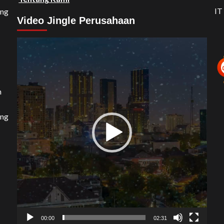
IT
ang
Video Jingle Perusahaan
Video
Player
n
ang
00:00
02:31