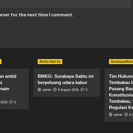
wser for the next time I comment.
Berita Hari Ini
SurabayaMedi
an ambil
BMKG: Surabaya Sabtu ini
Tim Hukum ​
i
berpeluang udara kabur
Tembakau I
 main
Pasang Bad
admin
8 August 2026
0
Konstitusio
Tembakau, 
 2026
0
Regulasi 
admin
8 