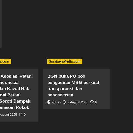
a.com
SurabayaMedia.com
Asosiasi Petani
BGN buka PO box
ndonesia
pengaduan MBG perkuat
an Kawal Hak
transparansi dan
nal Petani
pengawasan
Soroti Dampak
admin
7 August 2026
0
Kemasan Rokok
August 2026
0