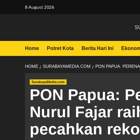
8 August 2026
S
Home
Potret Kota
Berita Hari Ini
Ekonom
HOME
SURABAYAMEDIA.COM
PON PAPUA: PERENA
SurabayaMedia.com
PON Papua: Pe
Nurul Fajar ra
pecahkan reko