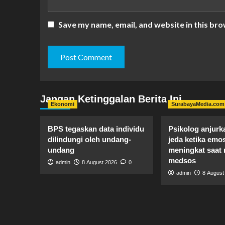
Save my name, email, and website in this bro
Jangan Ketinggalan Berita Ini
Ekonomi
SurabayaMedia.com
BPS tegaskan data individu
Psikolog anjurk
dilindungi oleh undang-
jeda ketika emos
undang
meningkat saat
medsos
admin
8 August 2026
0
admin
8 August