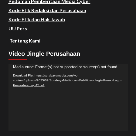
Pedoman Pemberitaan Media Cyber
Kode Etik Redaksi dan Perusahaan
Kode Etik dan Hak Jawab
UU Pers
Tentang Kami
Video Jingle Perusahaan
Video
Media error: Format(s) not supported or source(s) not found
Player
Download File: https://surabayamedia.com/wp-
content/uploads/2025/09/SurabayaMedia.com-Full-Video-Jingle-Promo-Lagu-
Perusahaan.mp4?_=1