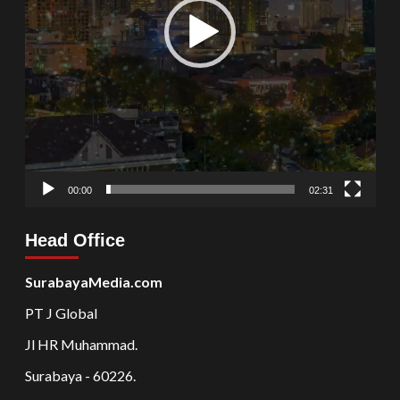
00:00
02:31
Head Office
SurabayaMedia.com
PT J Global
Jl HR Muhammad.
Surabaya - 60226.