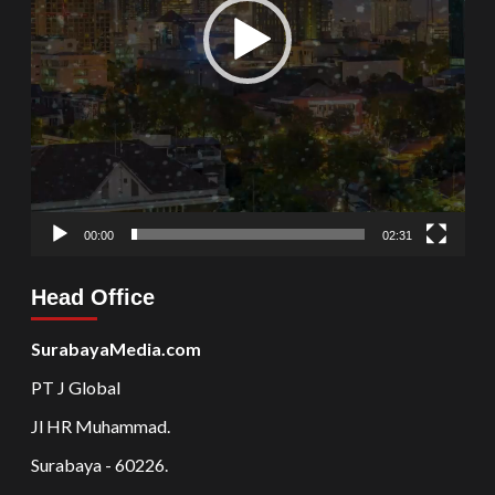
00:00
02:31
Head Office
SurabayaMedia.com
PT J Global
Jl HR Muhammad.
Surabaya - 60226.