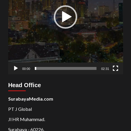
00:00
02:31
Head Office
SurabayaMedia.com
PT J Global
Jl HR Muhammad.
Surabaya - 60226.