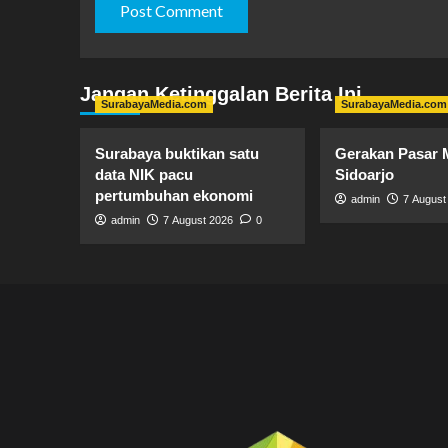
Jangan Ketinggalan Berita Ini
SurabayaMedia.com
SurabayaMedia.com
Surabaya buktikan satu
Gerakan Pasar 
data NIK pacu
Sidoarjo
pertumbuhan ekonomi
admin
7 August
admin
7 August 2026
0