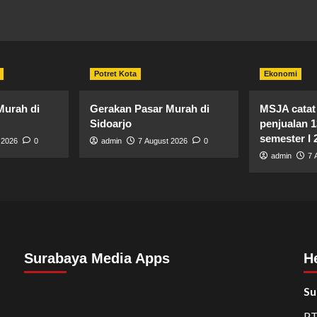
Potret Kota
Ekonomi
Murah di
Gerakan Pasar Murah di
MSJA catat
Sidoarjo
penjualan 
semester I 
 2026
0
admin
7 August 2026
0
admin
7 
Surabaya Media Apps
H
Su
PT