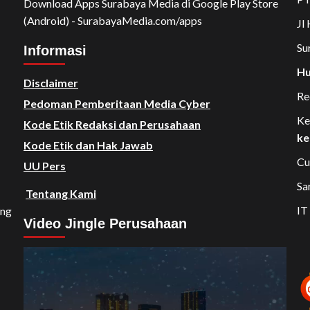
Download Apps Surabaya Media di Google Play Store
(Android) - SurabayaMedia.com/apps
Jl
Su
Informasi
Hu
Disclaimer
Re
Pedoman Pemberitaan Media Cyber
Ke
Kode Etik Redaksi dan Perusahaan
ke
Kode Etik dan Hak Jawab
Cu
UU Pers
Sa
Tentang Kami
IT
ang
Video Jingle Perusahaan
Video
Player