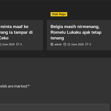
Olah Raga
 minta maaf ke
Belgia masih nirmenang,
yang ia tampar di
Romelu Lukaku ajak tetap
Ceko
tenang
2 June 2026
0
admin
22 June 2026
0
ields are marked
*