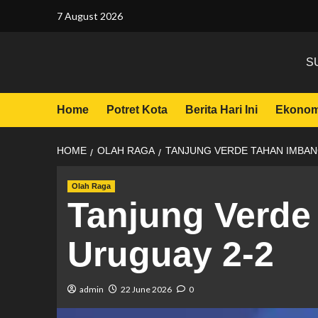
7 August 2026
S
Home
Potret Kota
Berita Hari Ini
Ekonom
HOME
OLAH RAGA
TANJUNG VERDE TAHAN IMBAN
Olah Raga
Tanjung Verde
Uruguay 2-2
admin
22 June 2026
0