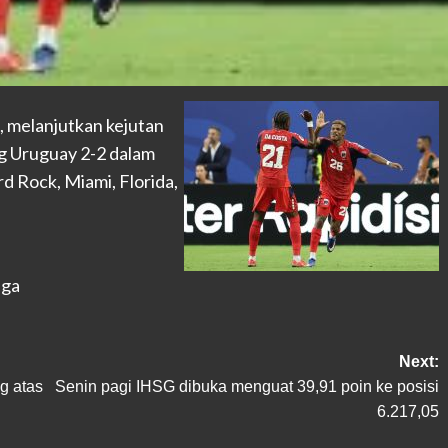
, melanjutkan kejutan
g Uruguay 2-2 dalam
rd Rock, Miami, Florida,
aga
Next:
g atas
Senin pagi IHSG dibuka menguat 39,91 poin ke posisi
6.217,05