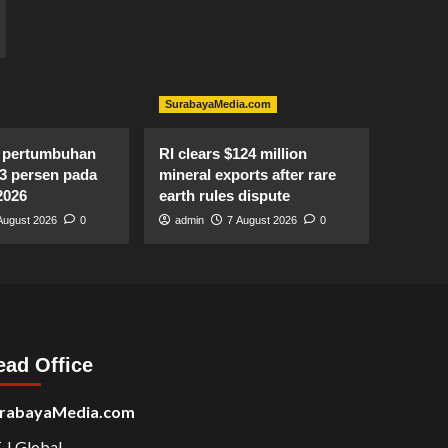
SurabayaMedia.com
 pertumbuhan
RI clears $124 million
13 persen pada
mineral exports after rare
2026
earth rules dispute
August 2026
0
admin
7 August 2026
0
ead Office
rabayaMedia.com
 J Global