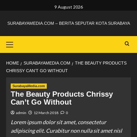
9 August 2026
SURABAYAMEDIA.COM – BERITA SEPUTAR KOTA SURABAYA
HOME
SURABAYAMEDIA.COM
THE BEAUTY PRODUCTS
CHRISSY CAN’T GO WITHOUT
SurabayaMedia.com
The Beauty Products Chrissy
Can’t Go Without
admin
12 March 2018
0
Lorem ipsum dolor sit amet, consectetur
adipiscing elit. Curabitur non nulla sit amet nisl