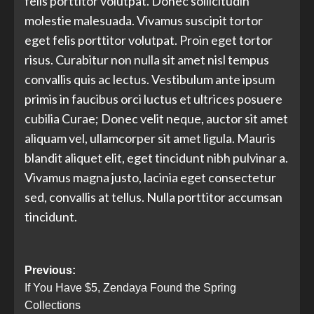
felis porttitor volutpat. Donec sollicitudin
molestie malesuada. Vivamus suscipit tortor
eget felis porttitor volutpat. Proin eget tortor
risus. Curabitur non nulla sit amet nisl tempus
convallis quis ac lectus. Vestibulum ante ipsum
primis in faucibus orci luctus et ultrices posuere
cubilia Curae; Donec velit neque, auctor sit amet
aliquam vel, ullamcorper sit amet ligula. Mauris
blandit aliquet elit, eget tincidunt nibh pulvinar a.
Vivamus magna justo, lacinia eget consectetur
sed, convallis at tellus. Nulla porttitor accumsan
tincidunt.
Previous:
If You Have $5, Zendaya Found the Spring
Collections