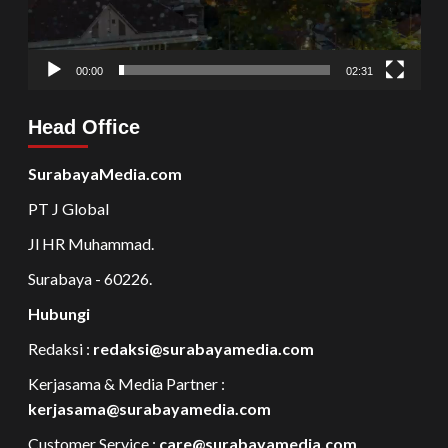
00:00
02:31
Head Office
SurabayaMedia.com
PT J Global
Jl HR Muhammad.
Surabaya - 60226.
Hubungi
Redaksi :
redaksi@surabayamedia.com
Kerjasama & Media Partner :
kerjasama@surabayamedia.com
Customer Service :
care@surabayamedia.com