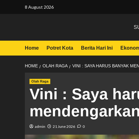
8 August 2026
S
Home
Potret Kota
Berita Hari Ini
Ekonom
HOME
OLAH RAGA
VINI : SAYA HARUS BANYAK M
Olah Raga
Vini : Saya ha
mendengarkan 
admin
21 June 2026
0