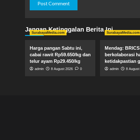
Jangan Ketinggalan Berita Ini
SurabayaMedia.com
SurabayaMedia.com
Harga pangan Sabtu ini,
Mendag: BRICS 
cabai rawit Rp59.650/kg dan
berkolaborasi h
telur ayam Rp29.450/kg
ketidakpastian g
admin
8 August 2026
0
admin
8 August