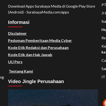
PT
Download Apps Surabaya Media di Google Play Store
(Android) - SurabayaMedia.com/apps
Jl
Su
Informasi
Hu
Disclaimer
Re
Pedoman Pemberitaan Media Cyber
Ke
Kode Etik Redaksi dan Perusahaan
ke
Kode Etik dan Hak Jawab
Cu
UU Pers
Sa
Tentang Kami
IT
ang
Video Jingle Perusahaan
Video
Player