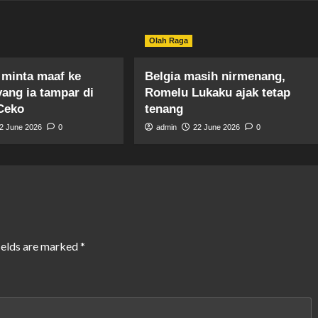
Olah Raga
 minta maaf ke
Belgia masih nirmenang,
yang ia tampar di
Romelu Lukaku ajak tetap
Ceko
tenang
2 June 2026
0
admin
22 June 2026
0
ields are marked
*