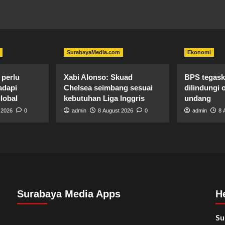
SurabayaMedia.com
Ekonomi
perlu
Xabi Alonso: Skuad
BPS tegaska
adapi
Chelsea seimbang sesuai
dilindungi 
lobal
kebutuhan Liga Inggris
undang
 2026
0
admin
8 August 2026
0
admin
8 
Surabaya Media Apps
H
Su