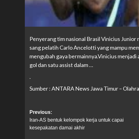
Penyerang tim nasional Brasil Vinicius Junior 
sang pelatih Carlo Ancelotti yang mampu mem
mengubah gaya bermainnya.Vinicius menjadi a
gol dan satu assist dalam …
.
Sumber : ANTARA News Jawa Timur – Olahr
Previous:
Iran-AS bentuk kelompok kerja untuk capai
kesepakatan damai akhir