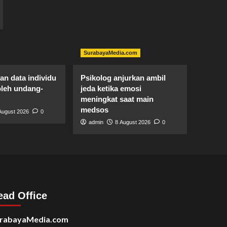
SurabayaMedia.com
n data individu
Psikolog anjurkan ambil
oleh undang-
jeda ketika emosi
meningkat saat main
medsos
August 2026
0
admin
8 August 2026
0
ead Office
rabayaMedia.com