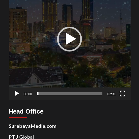
00:00
02:31
Head Office
SurabayaMedia.com
PT J Global